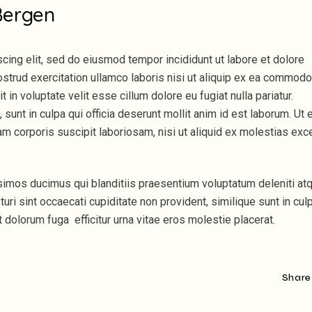
Bergen
cing elit, sed do eiusmod tempor incididunt ut labore et dolore
strud exercitation ullamco laboris nisi ut aliquip ex ea commodo
 in voluptate velit esse cillum dolore eu fugiat nulla pariatur.
sunt in culpa qui officia deserunt mollit anim id est laborum. Ut 
m corporis suscipit laboriosam, nisi ut aliquid ex molestias exc
simos ducimus qui blanditiis praesentium voluptatum deleniti at
ri sint occaecati cupiditate non provident, similique sunt in cul
et dolorum fuga efficitur urna vitae eros molestie placerat.
Share