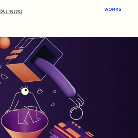
WORKS
 businesses