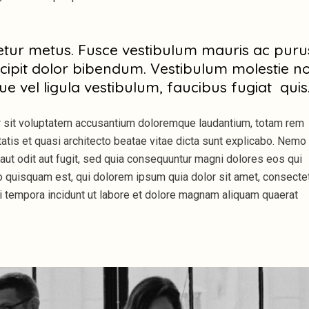
etur metus. Fusce vestibulum mauris ac puru
cipit dolor bibendum. Vestibulum molestie n
que vel ligula vestibulum, faucibus fugiat quis
or sit voluptatem accusantium doloremque laudantium, totam rem
tatis et quasi architecto beatae vitae dicta sunt explicabo. Nemo
aut odit aut fugit, sed quia consequuntur magni dolores eos qui
 quisquam est, qui dolorem ipsum quia dolor sit amet, consectet
i tempora incidunt ut labore et dolore magnam aliquam quaerat