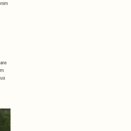
enim
nare
um
bus