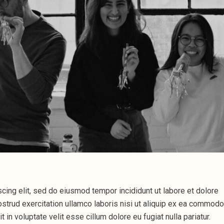
cing elit, sed do eiusmod tempor incididunt ut labore et dolore
strud exercitation ullamco laboris nisi ut aliquip ex ea commodo
 in voluptate velit esse cillum dolore eu fugiat nulla pariatur.