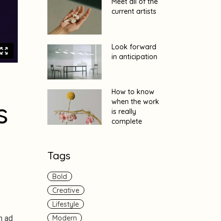
Meet all of the
current artists
Look forward
in anticipation
How to know
s
when the work
is really
complete
Tags
Bold
Creative
Lifestyle
Modern
m ad